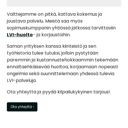
Valttejamme on pitkä, kattava kokemus ja
joustava palvelu. Meistä saa myös
sopimuskumppanin yhtiössä jatkossa tarvittaviin
LVI-huolto
- ja korjaustöihin.
Saman yrityksen kanssa kiinteistö ja sen
työhistoria tulee tutuksi, jolloin pystytään
paremmin ja kustannustehokkaammin tekemään
ennaltaehkäisevää huoltoa, korjaamaan nopeasti
ongelmia sekä suunnittelemaan yhdessä tulevia
LVI-palveluja.
Ota yhteyttä ja pyydä kilpailukykyinen tarjous!
Ota yhteyttä ›