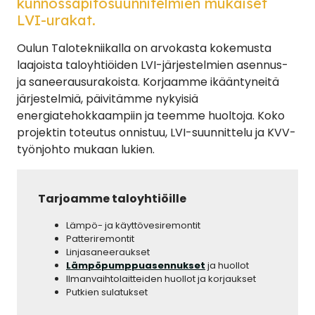
kunnossapitosuunnitelmien mukaiset
LVI-urakat.
Oulun Talotekniikalla on arvokasta kokemusta
laajoista taloyhtiöiden LVI-järjestelmien asennus-
ja saneerausurakoista. Korjaamme ikääntyneitä
järjestelmiä, päivitämme nykyisiä
energiatehokkaampiin ja teemme huoltoja. Koko
projektin toteutus onnistuu, LVI-suunnittelu ja KVV-
työnjohto mukaan lukien.
Tarjoamme taloyhtiöille
Lämpö- ja käyttövesiremontit
Patteriremontit
Linjasaneeraukset
Lämpöpumppuasennukset
ja huollot
Ilmanvaihtolaitteiden huollot ja korjaukset
Putkien sulatukset