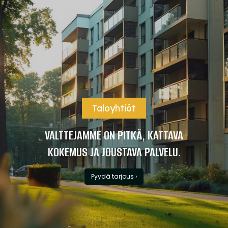
Taloyhtiöt
VALTTEJAMME ON PITKÄ, KATTAVA
KOKEMUS JA JOUSTAVA PALVELU.
Pyydä tarjous ›